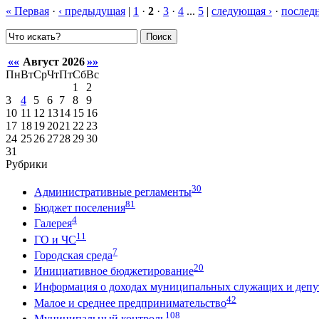
« Первая
·
‹ предыдущая
|
1
·
2
·
3
·
4
...
5
|
следующая ›
·
последн
Поиск
««
Август 2026
»»
Пн
Вт
Ср
Чт
Пт
Сб
Вс
1
2
3
4
5
6
7
8
9
10
11
12
13
14
15
16
17
18
19
20
21
22
23
24
25
26
27
28
29
30
31
Рубрики
30
Административные регламенты
81
Бюджет поселения
4
Галерея
11
ГО и ЧС
7
Городская среда
20
Инициативное бюджетирование
Информация о доходах муниципальных служащих и депут
42
Малое и среднее предпринимательство
108
Муниципальный контроль