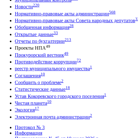
220
Новости
568
Нормативно-правовые акты администрации
3
Нормативно-правовые акты Совета народных депутатов
28
Обобщенная информация
33
Открытые данные
213
Отчеты по бухгалтерии
49
Проекты НПА
49
Прокурорский вестник
72
Противодействие коррупции
1
реестр муниципального имущества
10
Соглашения
2
Сообщить о проблеме
18
Статистические данные
1
Устав Кокоревского городского поселения
10
Чистая планета
17
Экология
2
Электронная почта администрации
Протокол № 3
Информация