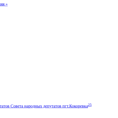
яя »
25
атов Совета народных депутатов пгт.Кокоревка