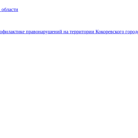
 области
офилактике правонарушений на территории Кокоревского город