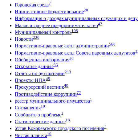
7
Городская среда
20
Инициативное бюджетирование
Информация о доходах муниципальных служащих и депут
42
Малое и среднее предпринимательство
108
Муниципальный контроль
220
Новости
568
Нормативно-правовые акты администрации
3
Нормативно-правовые акты Совета народных депутатов
28
Обобщенная информация
33
Открытые данные
213
Отчеты по бухгалтерии
49
Проекты НПА
49
Прокурорский вестник
72
Противодействие коррупции
1
реестр муниципального имущества
10
Соглашения
2
Сообщить о проблеме
18
Статистические данные
1
Устав Кокоревского городского поселения
10
Чистая планета