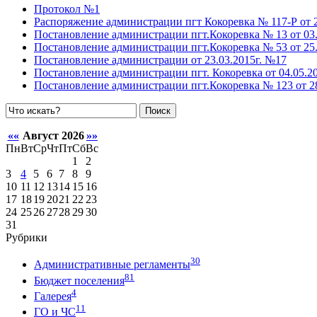
Протокол №1
Распоряжение администрации пгт Кокоревка № 117-Р от 2
Постановление администрации пгт.Кокоревка № 13 от 03.
Постановление администрации пгт.Кокоревка № 53 от 25.
Постановление администрации от 23.03.2015г. №17
Постановление администрации пгт. Кокоревка от 04.05.2
Постановление администрации пгт.Кокоревка № 123 от 28
Поиск
««
Август 2026
»»
Пн
Вт
Ср
Чт
Пт
Сб
Вс
1
2
3
4
5
6
7
8
9
10
11
12
13
14
15
16
17
18
19
20
21
22
23
24
25
26
27
28
29
30
31
Рубрики
30
Административные регламенты
81
Бюджет поселения
4
Галерея
11
ГО и ЧС