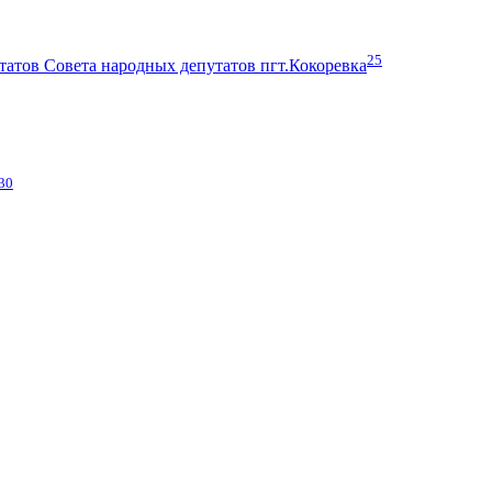
25
атов Совета народных депутатов пгт.Кокоревка
30