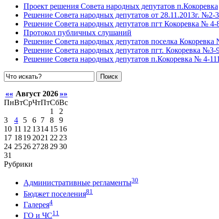
Проект решения Совета народных депутатов п.Кокоревка
Решение Совета народных депутатов от 28.11.2013г. №2-
Решение Совета народных депутатов пгт Кокоревка № 4-8
Протокол публичных слушаний
Решение Совета народных депутатов поселка Кокоревка №
Решение Совета народных депутатов пгт. Кокоревка №3-90
Решение Совета народных депутатов п.Кокоревка № 4-111 
Поиск
««
Август 2026
»»
Пн
Вт
Ср
Чт
Пт
Сб
Вс
1
2
3
4
5
6
7
8
9
10
11
12
13
14
15
16
17
18
19
20
21
22
23
24
25
26
27
28
29
30
31
Рубрики
30
Административные регламенты
81
Бюджет поселения
4
Галерея
11
ГО и ЧС