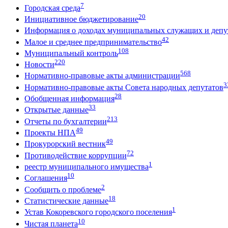
7
Городская среда
20
Инициативное бюджетирование
Информация о доходах муниципальных служащих и депут
42
Малое и среднее предпринимательство
108
Муниципальный контроль
220
Новости
568
Нормативно-правовые акты администрации
3
Нормативно-правовые акты Совета народных депутатов
28
Обобщенная информация
33
Открытые данные
213
Отчеты по бухгалтерии
49
Проекты НПА
49
Прокурорский вестник
72
Противодействие коррупции
1
реестр муниципального имущества
10
Соглашения
2
Сообщить о проблеме
18
Статистические данные
1
Устав Кокоревского городского поселения
10
Чистая планета