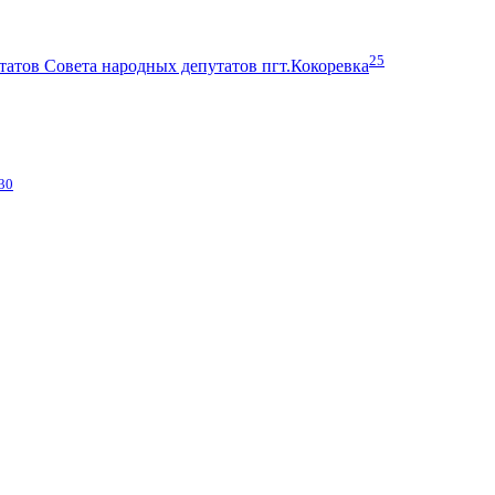
25
атов Совета народных депутатов пгт.Кокоревка
30