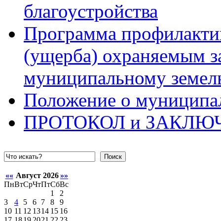
благоустройства
Программа профилактик
(ущерба) охраняемым з
муниципальному земел
Положение о муниципа
ПРОТОКОЛ и ЗАКЛЮ
Поиск
««
Август 2026
»»
Пн
Вт
Ср
Чт
Пт
Сб
Вс
1
2
3
4
5
6
7
8
9
10
11
12
13
14
15
16
17
18
19
20
21
22
23